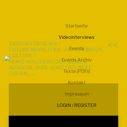
Startseite
Videointerviews
<<
VIDEOINTERVIEWS /
Events
FUTURE MOBILITIES : AUTONOMOUS
CULTURE /
Events Archiv
HEINZ HOLLERWEGER, SENIOR
ADVISOR, AUDI, QUATTRO, SEAT,
Texte (PDFs)
CUPRA, ...
Kontakt
Impressum
LOGIN / REGISTER