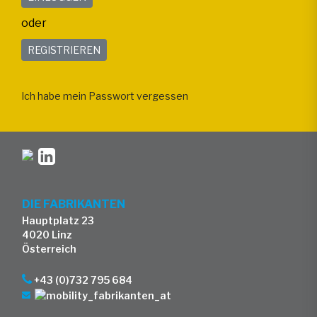
oder
REGISTRIEREN
Ich habe mein Passwort vergessen
DIE FABRIKANTEN
Hauptplatz 23
4020 Linz
Österreich
+43 (0)732 795 684